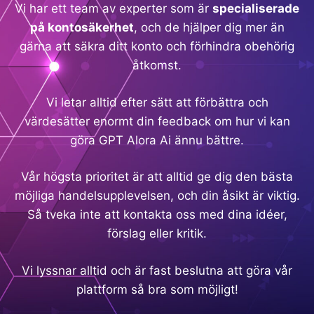
Vi har ett team av experter som är
specialiserade
på kontosäkerhet
, och de hjälper dig mer än
gärna att säkra ditt konto och förhindra obehörig
åtkomst.
Vi letar alltid efter sätt att förbättra och
värdesätter enormt din feedback om hur vi kan
göra GPT Alora Ai ännu bättre.
Vår högsta prioritet är att alltid ge dig den bästa
möjliga handelsupplevelsen, och din åsikt är viktig.
Så tveka inte att kontakta oss med dina idéer,
förslag eller kritik.
Vi lyssnar alltid och är fast beslutna att göra vår
plattform så bra som möjligt!