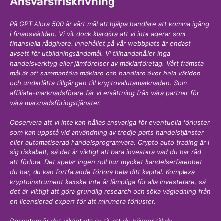
Ansvarsfriskrivning
På GPT Alora 500 är vårt mål att hjälpa handlare att komma igång
i finansvärlden. Vi vill dock klargöra att vi inte agerar som
finansiella rådgivare. Innehållet på vår webbplats är endast
avsett för utbildningsändamål. Vi tillhandahåller inga
handelsverktyg eller jämförelser av mäklarföretag. Vårt främsta
mål är att sammanföra mäklare och handlare över hela världen
och underlätta tillgången till kryptovalutamarknaden. Som
affiliate-marknadsförare får vi ersättning från våra partner för
våra marknadsföringstjänster.
Observera att vi inte kan hållas ansvariga för eventuella förluster
som kan uppstå vid användning av tredje parts handelstjänster
eller automatiserad handelsprogramvara. Crypto auto trading är i
sig riskabelt, så det är viktigt att bara investera vad du har råd
att förlora. Det spelar ingen roll hur mycket handelserfarenhet
du har, du kan fortfarande förlora hela ditt kapital. Komplexa
kryptoinstrument kanske inte är lämpliga för alla investerare, så
det är viktigt att göra grundlig research och söka vägledning från
en licensierad expert för att minimera förluster.
Dessutom är det viktigt att se till att du känner till de