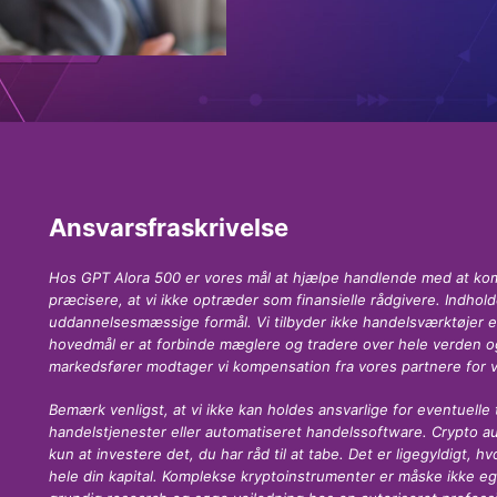
Ansvarsfraskrivelse
Hos GPT Alora 500 er vores mål at hjælpe handlende med at komm
præcisere, at vi ikke optræder som finansielle rådgivere. Indho
uddannelsesmæssige formål. Vi tilbyder ikke handelsværktøjer 
hovedmål er at forbinde mæglere og tradere over hele verden og 
markedsfører modtager vi kompensation fra vores partnere for 
Bemærk venligst, at vi ikke kan holdes ansvarlige for eventuelle 
handelstjenester eller automatiseret handelssoftware. Crypto auto
kun at investere det, du har råd til at tabe. Det er ligegyldigt, 
hele din kapital. Komplekse kryptoinstrumenter er måske ikke egne