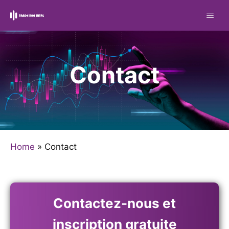
Aller
ME
au
contenu
Contact
Home
»
Contact
Contactez-nous et
inscription gratuite