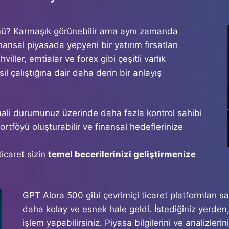
mü? Karmaşık görünebilir ama aynı zamanda
nansal piyasada yepyeni bir yatırım fırsatları
viller, emtialar ve forex gibi çeşitli varlık
ıl çalıştığına dair daha derin bir anlayış
ali durumunuz üzerinde daha fazla kontrol sahibi
 portföyü oluşturabilir ve finansal hedeflerinize
icaret sizin
temel becerilerinizi geliştirmenize
.
GPT Alora 500 gibi çevrimiçi ticaret platformları
daha kolay ve esnek hale geldi. İstediğiniz yerden,
işlem yapabilirsiniz. Piyasa bilgilerini ve analizler