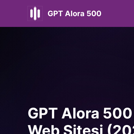
İçeriğe
atla
GPT Alora 500
GPT Alora 500
Web Sitesi (20