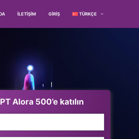
DA
İLETIŞIM
GIRIŞ
TÜRKÇE
T Alora 500’e katılın