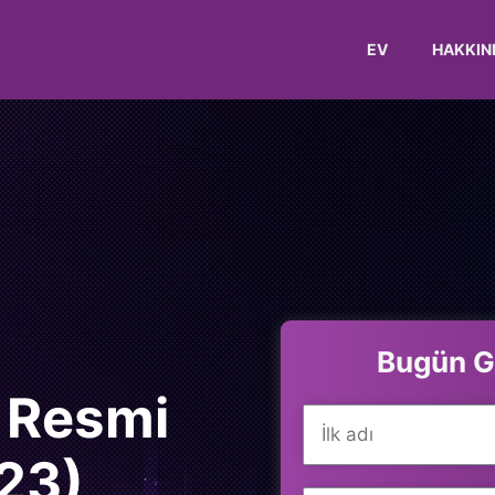
EV
HAKKIN
Bugün GP
 Resmi
23)