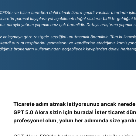
CFD’ler ve hisse senetleri dahil olmak üzere çeşitli varlıklar üzerinde işl
icaretin parasal kayıplara yol açabilecek doğal risklerle birlikte geldiğini lü
z parayla yatırım yapmamanız çok önemlidir. Detaylı araştırma yapmanızı
mız anlaşmaya göre rastgele seçtiğini unutmamak önemlidir. Tüm kullanıcılar
ndi durum tespitlerini yapmalarını ve kendilerine atadığımız komisyoncu
rdiğimiz brokerların kullanımından doğabilecek kayıplardan dolayı herhang
Ticarete adım atmak istiyorsunuz ancak nerede
GPT 5.0 Alora sizin için burada! İster ticaret dü
profesyonel olun, yolun her adımında size yardı