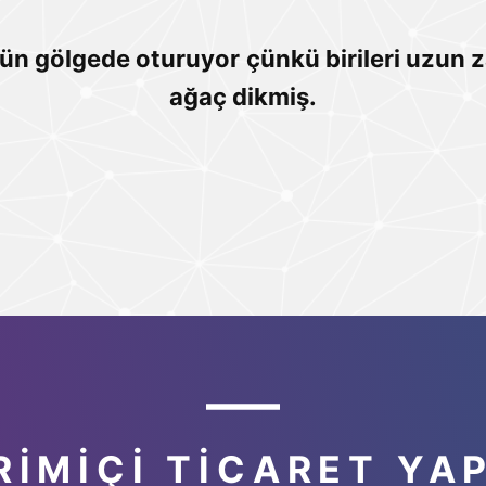
ugün gölgede oturuyor
çünkü birileri uzun
ağaç dikmiş.
IMIÇI TICARET YA