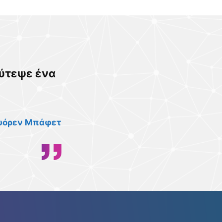
φύτεψε ένα
υόρεν Μπάφετ