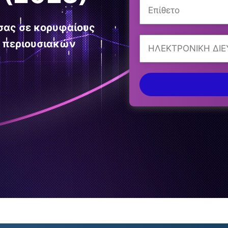
 σας σε κορυφαίους
ς περιουσιακών