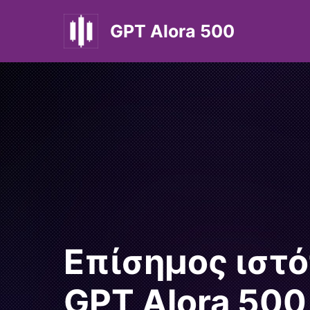
Μετάβαση
σε
GPT Alora 500
περιεχόμενο
Επίσημος ιστ
GPT Alora 500