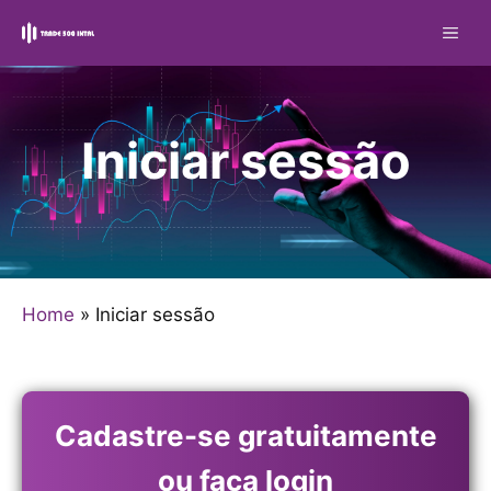
Pular
ME
para
o
conteúdo
Iniciar sessão
Home
»
Iniciar sessão
Cadastre-se gratuitamente
ou faça login