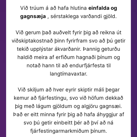
Við trúum á að hafa hlutina
einfalda og
gagnsæja
, sérstaklega varðandi gjöld.
Við gerum það auðvelt fyrir þig að reikna út
viðskiptakostnað þinn fyrirfram svo að þú getir
tekið upplýstar ákvarðanir. Þannig geturðu
haldið meira af erfiðum hagnaði þínum og
notað hann til að endurfjárfesta til
langtímavaxtar.
Við skiljum að hver eyrir skiptir máli þegar
kemur að fjárfestingu, svo við höfum dekkað
þig með lágum gjöldum og algjöru gagnsæi.
Það er eitt minna fyrir þig að hafa áhyggjur af
svo þú getir einbeitt þér að því að ná
fjárfestingarmarkmiðum þínum.