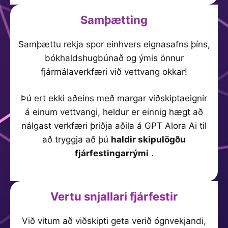
Samþætting
Samþættu rekja spor einhvers eignasafns þíns,
bókhaldshugbúnað og ýmis önnur
fjármálaverkfæri við vettvang okkar!
Þú ert ekki aðeins með margar viðskiptaeignir
á einum vettvangi, heldur er einnig hægt að
nálgast verkfæri þriðja aðila á GPT Alora Ai til
að tryggja að þú
haldir skipulögðu
fjárfestingarrými
.
Vertu snjallari fjárfestir
Við vitum að viðskipti geta verið ógnvekjandi,