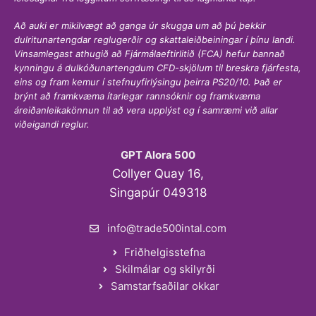
Að auki er mikilvægt að ganga úr skugga um að þú þekkir
dulritunartengdar reglugerðir og skattaleiðbeiningar í þínu landi.
Vinsamlegast athugið að Fjármálaeftirlitið (FCA) hefur bannað
kynningu á dulkóðunartengdum CFD-skjölum til breskra fjárfesta,
eins og fram kemur í stefnuyfirlýsingu þeirra PS20/10. Það er
brýnt að framkvæma ítarlegar rannsóknir og framkvæma
áreiðanleikakönnun til að vera upplýst og í samræmi við allar
viðeigandi reglur.
GPT Alora 500
Collyer Quay 16,
Singapúr 049318
info@trade500intal.com
Friðhelgisstefna
Skilmálar og skilyrði
Samstarfsaðilar okkar