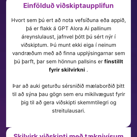
Einfölduð viðskiptaupplifun
Hvort sem þú ert að nota vefsíðuna eða appið,
þá er flakk á GPT Alora Ai pallinum
áreynslulaust, jafnvel þótt þú sért nýr í
viðskiptum. Þú munt ekki eiga í neinum
vandræðum með að finna upplýsingarnar sem
þú þarft, þar sem hönnun pallsins er
fínstillt
fyrir skilvirkni
.
Þar að auki geturðu sérsniðið mælaborðið þitt
til að sýna þau gögn sem eru mikilvægust fyrir
þig til að gera viðskipti skemmtilegri og
streitulausari.
Skilvirk viðskipti með tæknivísum