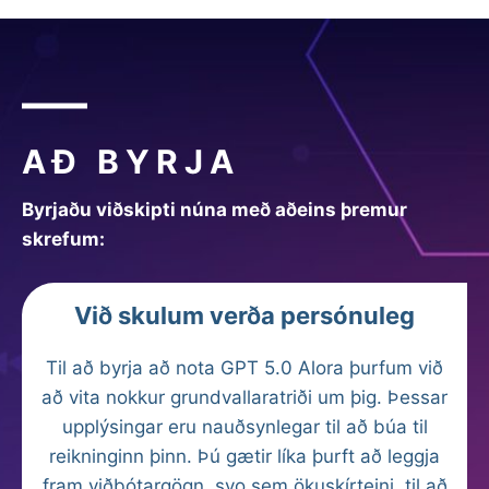
AÐ BYRJA
Byrjaðu viðskipti núna með aðeins þremur
skrefum:
Við skulum verða persónuleg
Til að byrja að nota GPT 5.0 Alora þurfum við
að vita nokkur grundvallaratriði um þig. Þessar
upplýsingar eru nauðsynlegar til að búa til
reikninginn þinn. Þú gætir líka þurft að leggja
fram viðbótargögn, svo sem ökuskírteini, til að