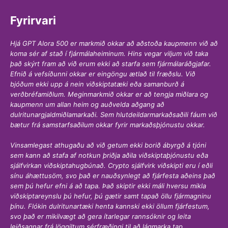
Fyrirvari
Hjá GPT Alora 500 er markmið okkar að aðstoða kaupmenn við að
koma sér af stað í fjármálaheiminum. Hins vegar viljum við taka
það skýrt fram að við erum ekki að starfa sem fjármálaráðgjafar.
Efnið á vefsíðunni okkar er eingöngu ætlað til fræðslu. Við
bjóðum ekki upp á nein viðskiptatæki eða samanburð á
verðbréfamiðlum. Meginmarkmið okkar er að tengja miðlara og
kaupmenn um allan heim og auðvelda aðgang að
dulritunargjaldmiðlamarkaði. Sem hlutdeildarmarkaðsaðili fáum við
bætur frá samstarfsaðilum okkar fyrir markaðsþjónustu okkar.
Vinsamlegast athugaðu að við getum ekki borið ábyrgð á tjóni
sem kann að stafa af notkun þriðja aðila viðskiptaþjónustu eða
sjálfvirkan viðskiptahugbúnað. Crypto sjálfvirk viðskipti eru í eðli
sínu áhættusöm, svo það er nauðsynlegt að fjárfesta aðeins það
sem þú hefur efni á að tapa. Það skiptir ekki máli hversu mikla
viðskiptareynslu þú hefur, þú gætir samt tapað öllu fjármagninu
þínu. Flókin dulritunartæki henta kannski ekki öllum fjárfestum,
svo það er mikilvægt að gera ítarlegar rannsóknir og leita
leiðsagnar frá löggiltum sérfræðingi til að lágmarka tap.