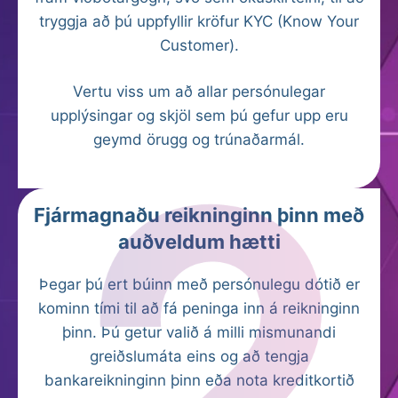
tryggja að þú uppfyllir kröfur KYC (Know Your
Customer).
Vertu viss um að allar persónulegar
upplýsingar og skjöl sem þú gefur upp eru
geymd örugg og trúnaðarmál.
Fjármagnaðu reikninginn þinn með
auðveldum hætti
Þegar þú ert búinn með persónulegu dótið er
kominn tími til að fá peninga inn á reikninginn
þinn. Þú getur valið á milli mismunandi
greiðslumáta eins og að tengja
bankareikninginn þinn eða nota kreditkortið