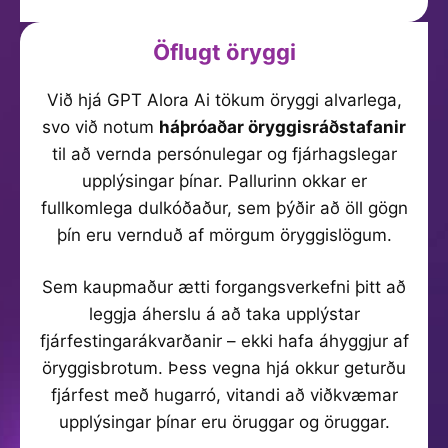
Öflugt öryggi
Við hjá GPT Alora Ai tökum öryggi alvarlega,
svo við notum
háþróaðar öryggisráðstafanir
til að vernda persónulegar og fjárhagslegar
upplýsingar þínar. Pallurinn okkar er
fullkomlega dulkóðaður, sem þýðir að öll gögn
þín eru vernduð af mörgum öryggislögum.
Sem kaupmaður ætti forgangsverkefni þitt að
leggja áherslu á að taka upplýstar
fjárfestingarákvarðanir – ekki hafa áhyggjur af
öryggisbrotum. Þess vegna hjá okkur geturðu
fjárfest með hugarró, vitandi að viðkvæmar
upplýsingar þínar eru öruggar og öruggar.