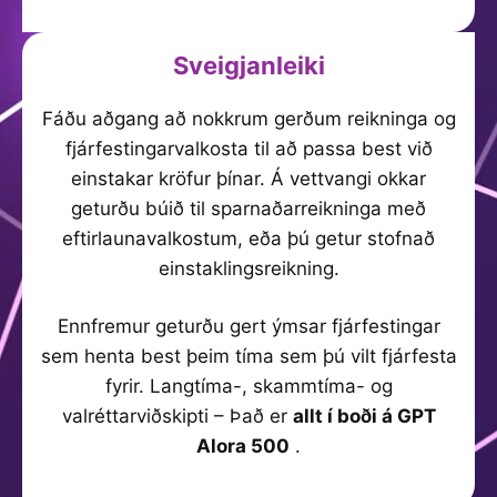
Sveigjanleiki
Fáðu aðgang að nokkrum gerðum reikninga og
fjárfestingarvalkosta til að passa best við
einstakar kröfur þínar. Á vettvangi okkar
geturðu búið til sparnaðarreikninga með
eftirlaunavalkostum, eða þú getur stofnað
einstaklingsreikning.
Ennfremur geturðu gert ýmsar fjárfestingar
sem henta best þeim tíma sem þú vilt fjárfesta
fyrir. Langtíma-, skammtíma- og
valréttarviðskipti – Það er
allt í boði á GPT
Alora 500
.