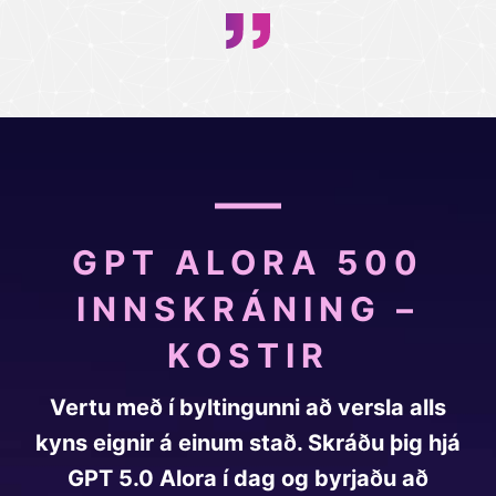
GPT ALORA 500
INNSKRÁNING –
KOSTIR
Vertu með í byltingunni að versla alls
kyns eignir á einum stað. Skráðu þig hjá
GPT 5.0 Alora í dag og byrjaðu að