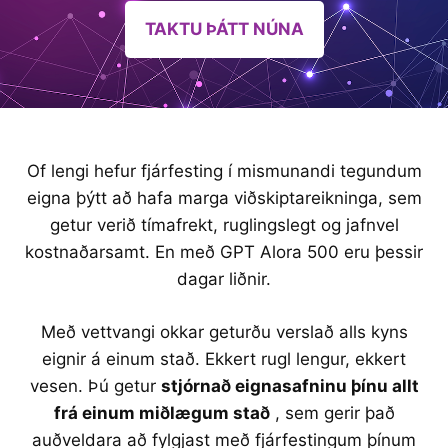
TAKTU ÞÁTT NÚNA
Of lengi hefur fjárfesting í mismunandi tegundum
eigna þýtt að hafa marga viðskiptareikninga, sem
getur verið tímafrekt, ruglingslegt og jafnvel
kostnaðarsamt. En með GPT Alora 500 eru þessir
dagar liðnir.
Með vettvangi okkar geturðu verslað alls kyns
eignir á einum stað. Ekkert rugl lengur, ekkert
vesen. Þú getur
stjórnað eignasafninu þínu allt
frá einum miðlægum stað
, sem gerir það
auðveldara að fylgjast með fjárfestingum þínum