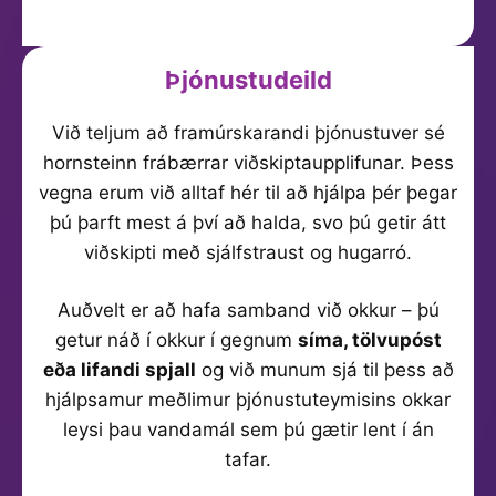
Þjónustudeild
Við teljum að framúrskarandi þjónustuver sé
hornsteinn frábærrar viðskiptaupplifunar. Þess
vegna erum við alltaf hér til að hjálpa þér þegar
þú þarft mest á því að halda, svo þú getir átt
viðskipti með sjálfstraust og hugarró.
Auðvelt er að hafa samband við okkur – þú
getur náð í okkur í gegnum
síma, tölvupóst
eða lifandi spjall
og við munum sjá til þess að
hjálpsamur meðlimur þjónustuteymisins okkar
leysi þau vandamál sem þú gætir lent í án
tafar.