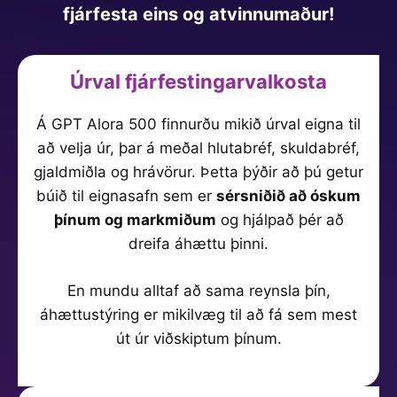
fjárfesta eins og atvinnumaður!
Úrval fjárfestingarvalkosta
Á GPT Alora 500 finnurðu mikið úrval eigna til
að velja úr, þar á meðal hlutabréf, skuldabréf,
gjaldmiðla og hrávörur. Þetta þýðir að þú getur
búið til eignasafn sem er
sérsniðið að óskum
þínum og markmiðum
og hjálpað þér að
dreifa áhættu þinni.
En mundu alltaf að sama reynsla þín,
áhættustýring er mikilvæg til að fá sem mest
út úr viðskiptum þínum.