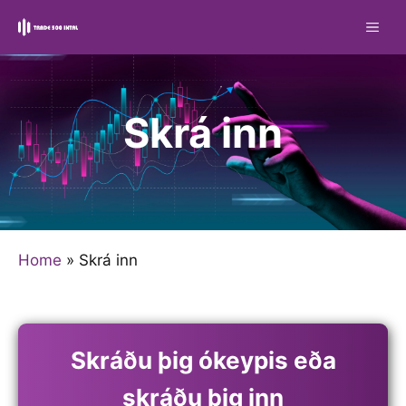
Skip
ME
to
content
Skrá inn
Home
»
Skrá inn
Skráðu þig ókeypis eða
skráðu þig inn