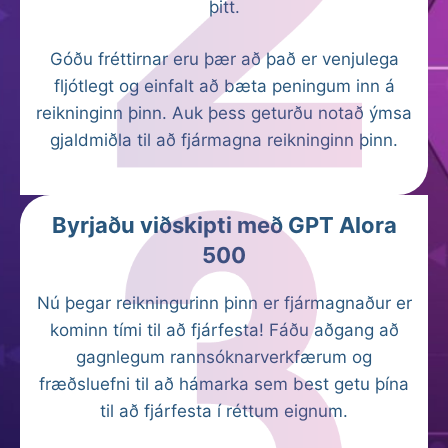
þitt.
Góðu fréttirnar eru þær að það er venjulega
fljótlegt og einfalt að bæta peningum inn á
reikninginn þinn. Auk þess geturðu notað ýmsa
gjaldmiðla til að fjármagna reikninginn þinn.
Byrjaðu viðskipti með GPT Alora
500
Nú þegar reikningurinn þinn er fjármagnaður er
kominn tími til að fjárfesta! Fáðu aðgang að
gagnlegum rannsóknarverkfærum og
fræðsluefni til að hámarka sem best getu þína
til að fjárfesta í réttum eignum.