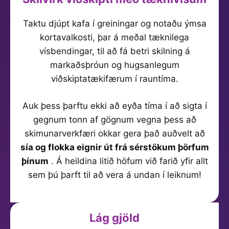
Taktu djúpt kafa í greiningar og notaðu ýmsa
kortavalkosti, þar á meðal tæknilega
vísbendingar, til að fá betri skilning á
markaðsþróun og hugsanlegum
viðskiptatækifærum í rauntíma.
Auk þess þarftu ekki að eyða tíma í að sigta í
gegnum tonn af gögnum vegna þess að
skimunarverkfæri okkar gera það auðvelt að
sía og flokka eignir út frá sérstökum þörfum
þínum
. Á heildina litið höfum við farið yfir allt
sem þú þarft til að vera á undan í leiknum!
Lág gjöld