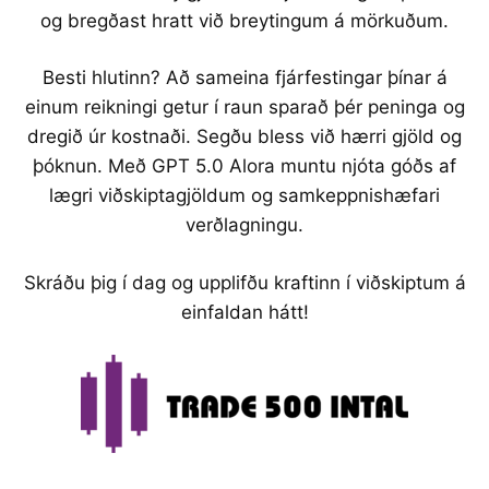
og bregðast hratt við breytingum á mörkuðum.
Besti hlutinn? Að sameina fjárfestingar þínar á
einum reikningi getur í raun sparað þér peninga og
dregið úr kostnaði. Segðu bless við hærri gjöld og
þóknun. Með GPT 5.0 Alora muntu njóta góðs af
lægri viðskiptagjöldum og samkeppnishæfari
verðlagningu.
Skráðu þig í dag og upplifðu kraftinn í viðskiptum á
einfaldan hátt!