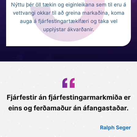
Nýttu þér öll tækin og eiginleikana sem til eru á
vettvangi okkar til að greina markaðina, koma
auga á fjárfestingartækifæri og taka vel
upplýstar ákvarðanir.
Fjárfestir án fjárfestingarmarkmiða er
eins og ferðamaður án áfangastaðar.
Ralph Seger