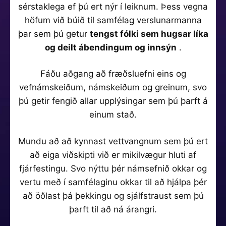
sérstaklega ef þú ert nýr í leiknum. Þess vegna
höfum við búið til samfélag verslunarmanna
þar sem þú getur
tengst fólki sem hugsar líka
og deilt ábendingum og innsýn
.
Fáðu aðgang að fræðsluefni eins og
vefnámskeiðum, námskeiðum og greinum, svo
þú getir fengið allar upplýsingar sem þú þarft á
einum stað.
Mundu að að kynnast vettvangnum sem þú ert
að eiga viðskipti við er mikilvægur hluti af
fjárfestingu. Svo nýttu þér námsefnið okkar og
vertu með í samfélaginu okkar til að hjálpa þér
að öðlast þá þekkingu og sjálfstraust sem þú
þarft til að ná árangri.