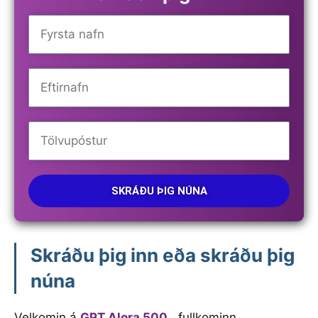
SKRÁÐU ÞIG NÚNA
Skráðu þig inn eða skráðu þig
núna
Velkomin á
GPT Alora 500
, fullkominn