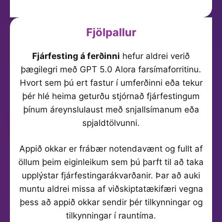
Fjölpallur
Fjárfesting á ferðinni
hefur aldrei verið
þægilegri með GPT 5.0 Alora farsímaforritinu.
Hvort sem þú ert fastur í umferðinni eða tekur
þér hlé heima geturðu stjórnað fjárfestingum
þínum áreynslulaust með snjallsímanum eða
spjaldtölvunni.
Appið okkar er frábær notendavænt og fullt af
öllum þeim eiginleikum sem þú þarft til að taka
upplýstar fjárfestingarákvarðanir. Þar að auki
muntu aldrei missa af viðskiptatækifæri vegna
þess að appið okkar sendir þér tilkynningar og
tilkynningar í rauntíma.