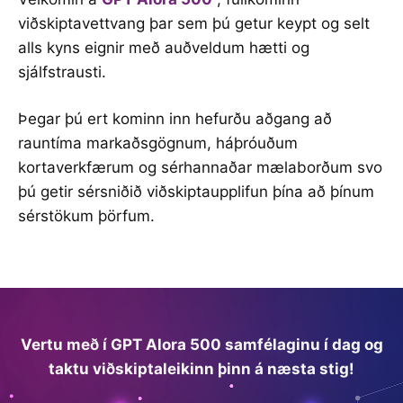
viðskiptavettvang þar sem þú getur keypt og selt
alls kyns eignir með auðveldum hætti og
sjálfstrausti.
Þegar þú ert kominn inn hefurðu aðgang að
rauntíma markaðsgögnum, háþróuðum
kortaverkfærum og sérhannaðar mælaborðum svo
þú getir sérsniðið viðskiptaupplifun þína að þínum
sérstökum þörfum.
Vertu með í GPT Alora 500 samfélaginu í dag og
taktu viðskiptaleikinn þinn á næsta stig!