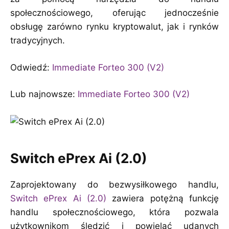
społecznościowego, oferując jednocześnie
obsługę zarówno rynku kryptowalut, jak i rynków
tradycyjnych.
Odwiedź:
Immediate Forteo 300 (V2)
Lub najnowsze:
Immediate Forteo 300 (V2)
Switch ePrex Ai (2.0)
Zaprojektowany do bezwysiłkowego handlu,
Switch ePrex Ai (2.0)
zawiera potężną funkcję
handlu społecznościowego, która pozwala
użytkownikom śledzić i powielać udanych