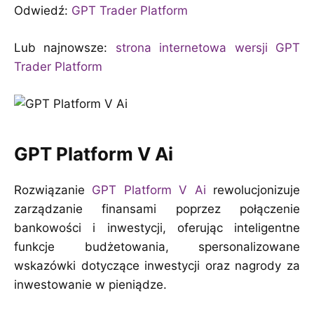
Odwiedź:
GPT Trader Platform
Lub najnowsze:
strona internetowa wersji GPT
Trader Platform
GPT Platform V Ai
Rozwiązanie
GPT Platform V Ai
rewolucjonizuje
zarządzanie finansami poprzez połączenie
bankowości i inwestycji, oferując inteligentne
funkcje budżetowania, spersonalizowane
wskazówki dotyczące inwestycji oraz nagrody za
inwestowanie w pieniądze.