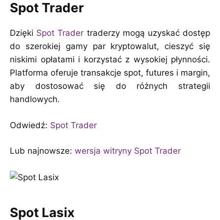
Spot Trader
Dzięki
Spot Trader
traderzy mogą uzyskać dostęp
do szerokiej gamy par kryptowalut, cieszyć się
niskimi opłatami i korzystać z wysokiej płynności.
Platforma oferuje transakcje spot, futures i margin,
aby dostosować się do różnych strategii
handlowych.
Odwiedź:
Spot Trader
Lub najnowsze:
wersja witryny Spot Trader
Spot Lasix