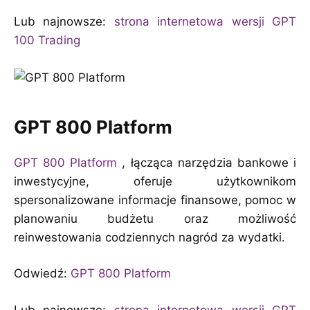
Lub najnowsze:
strona internetowa wersji GPT
100 Trading
GPT 800 Platform
GPT 800 Platform
, łącząca narzędzia bankowe i
inwestycyjne, oferuje użytkownikom
spersonalizowane informacje finansowe, pomoc w
planowaniu budżetu oraz możliwość
reinwestowania codziennych nagród za wydatki.
Odwiedź:
GPT 800 Platform
Lub najnowsze:
strona internetowa wersji GPT