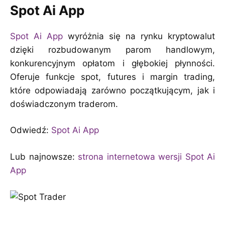
Spot Ai App
Spot Ai App
wyróżnia się na rynku kryptowalut
dzięki rozbudowanym parom handlowym,
konkurencyjnym opłatom i głębokiej płynności.
Oferuje funkcje spot, futures i margin trading,
które odpowiadają zarówno początkującym, jak i
doświadczonym traderom.
Odwiedź:
Spot Ai App
Lub najnowsze:
strona internetowa wersji Spot Ai
App