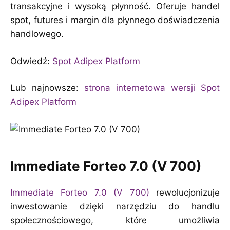
transakcyjne i wysoką płynność. Oferuje handel
spot, futures i margin dla płynnego doświadczenia
handlowego.
Odwiedź:
Spot Adipex Platform
Lub najnowsze:
strona internetowa wersji Spot
Adipex Platform
Immediate Forteo 7.0 (V 700)
Immediate Forteo 7.0 (V 700)
rewolucjonizuje
inwestowanie dzięki narzędziu do handlu
społecznościowego, które umożliwia