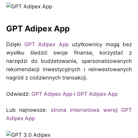
GPT Adipex App
Dzięki
GPT Adipex App
użytkownicy mogą bez
wysiłku śledzić swoje finanse, korzystać z
narzędzi do budżetowania, spersonalizowanych
rekomendacji inwestycyjnych i reinwestowanych
nagród z codziennych transakcji.
Odwiedź:
GPT Adipex App
i
GPT Adipex App
Lub najnowsze:
strona internetowa wersji GPT
Adipex App