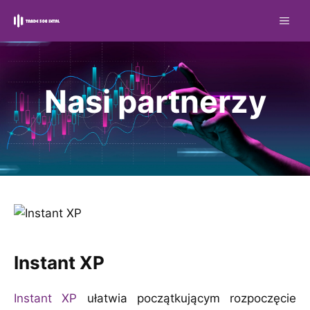
Przejdź
ME
do
treści
Nasi partnerzy
Instant XP
Instant XP
ułatwia początkującym rozpoczęcie