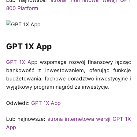
800 Platform
GPT 1X App
GPT 1X App
wspomaga rozwój finansowy łącząc
bankowość z inwestowaniem, oferując funkcje
budżetowania, fachowe doradztwo inwestycyjne i
wyjątkowy program nagród za inwestycje.
Odwiedź:
GPT 1X App
Lub najnowsze:
strona internetowa wersji GPT 1X
App