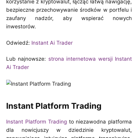
korzystanie z kryptowalut, łącząc łatwą nawigację,
bezpieczne przechowywanie środków w portfelu i
zaufany nadzór, aby wspierać nowych
inwestorów.
Odwiedź:
Instant Ai Trader
Lub najnowsze:
strona internetowa wersji Instant
Ai Trader
Instant Platform Trading
Instant Platform Trading
to niezawodna platforma
dla nowicjuszy w dziedzinie kryptowalut,