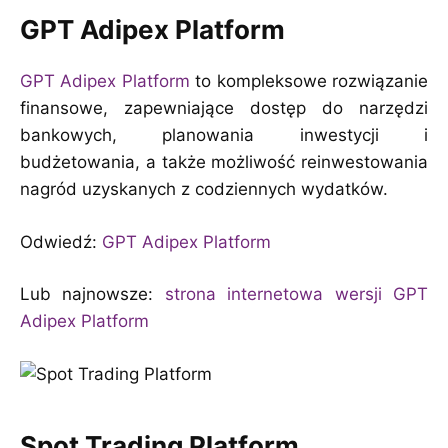
GPT Adipex Platform
GPT Adipex Platform
to kompleksowe rozwiązanie
finansowe, zapewniające dostęp do narzędzi
bankowych, planowania inwestycji i
budżetowania, a także możliwość reinwestowania
nagród uzyskanych z codziennych wydatków.
Odwiedź:
GPT Adipex Platform
Lub najnowsze:
strona internetowa wersji GPT
Adipex Platform
Spot Trading Platform