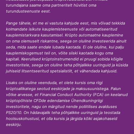
turundajana saame oma partneritelt hüvitist oma
turundusteenuste eest.
Pange tähele, et me ei vastuta kahjude eest, mis võivad tekkida
kolmandate isikute kauplemisteenuste või automatiseeritud
kauplemistarkvara kasutamisel. Krüpto automaatne kauplemine
on oma olemuselt riskantne, seega on oluline investeerida ainult
seda, mida saate endale lubada kaotada. Ei ole oluline, kui palju
kauplemiskogemust teil on, võite siiski kaotada kogu oma
kapitali. Keerulised krüptoinstrumendid ei pruugi sobida kõigile
investoritele, seega on oluline teha põhjalikke uuringuid ja küsida
juhiseid litsentseeritud spetsialistilt, et vähendada kahjusid.
Lisaks on oluline veenduda, et olete kursis oma riigi
krüptoallikatega seotud eeskirjade ja maksusuunistega. Palun
võtke arvesse, et Financial Conduct Authority (FCA) on keelanud
krüptopõhiste CFDde edendamise Ühendkuningriigi
investoritele, nagu on märgitud nende poliitilises avalduses
PS20/10. On hädavajalik teha põhjalikke uuringuid ja teostada
hoolsuskohustusi, et olla kursis ja järgida kõiki asjakohaseid
eeskirju.