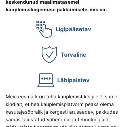
keskendunud maailmatasemel
kauplemiskogemuse pakkumisele, mis on:
Ligipääsetav
Turvaline
Läbipaistev
Meie eesmärk on teha kauplemist kõigile! Usume
kindlalt, et hea kauplemisplatvorm peaks olema
kasutajasõbralik ja kergesti arusaadav, pakkudes
samas täiustatud vahendeid ja tehnoloogiaid,