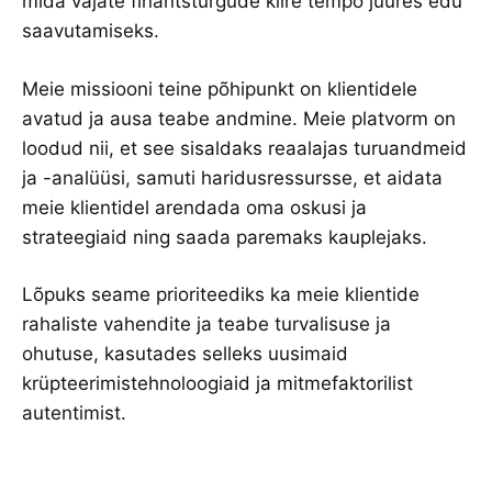
mida vajate finantsturgude kiire tempo juures edu
saavutamiseks.
Meie missiooni teine põhipunkt on klientidele
avatud ja ausa teabe andmine. Meie platvorm on
loodud nii, et see sisaldaks reaalajas turuandmeid
ja -analüüsi, samuti haridusressursse, et aidata
meie klientidel arendada oma oskusi ja
strateegiaid ning saada paremaks kauplejaks.
Lõpuks seame prioriteediks ka meie klientide
rahaliste vahendite ja teabe turvalisuse ja
ohutuse, kasutades selleks uusimaid
krüpteerimistehnoloogiaid ja mitmefaktorilist
autentimist.