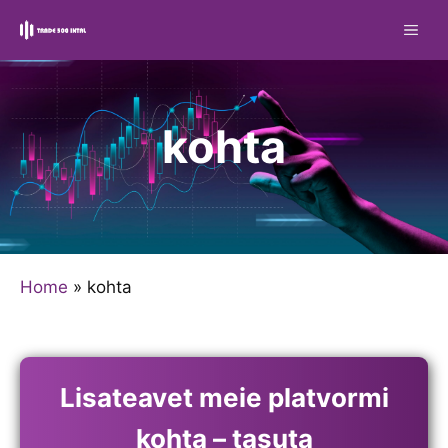
Skip
ME
to
content
kohta
Home
»
kohta
Lisateavet meie platvormi
kohta – tasuta