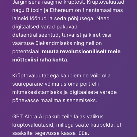
Järgmisena räägime krüptost. Krüptovaluutad
nagu Bitcoin ja Ethereum on finantsmaailmas
laineid löönud ja seda põhjusega. Need
digitaalsed varad pakuvad
detsentraliseeritud, turvalist ja kiiret viisi
väärtuse ülekandmiseks ning neil on
potentsiaali
muuta revolutsiooniliselt meie
mõtteviisi raha kohta
.
Krüptovaluutadega kauplemine võib olla
suurepärane võimalus oma portfelli
mitmekesistamiseks ja digitaalsete varade
põnevasse maailma sisenemiseks.
GPT Alora Ai pakub teile laias valikus
krüptovaluutasid, millega saate kaubelda, et
saaksite tegevusse kaasa lüüa.