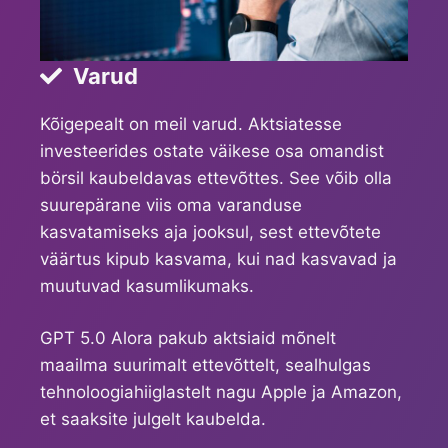
Varud
Kõigepealt on meil varud. Aktsiatesse
investeerides ostate väikese osa omandist
börsil kaubeldavas ettevõttes. See võib olla
suurepärane viis oma varanduse
kasvatamiseks aja jooksul, sest ettevõtete
väärtus kipub kasvama, kui nad kasvavad ja
muutuvad kasumlikumaks.
GPT 5.0 Alora pakub aktsiaid mõnelt
maailma suurimalt ettevõttelt, sealhulgas
tehnoloogiahiiglastelt nagu Apple ja Amazon,
et saaksite julgelt kaubelda.