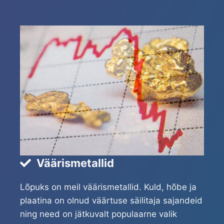
Väärismetallid
Lõpuks on meil väärismetallid. Kuld, hõbe ja
plaatina on olnud väärtuse säilitaja sajandeid
ning need on jätkuvalt populaarne valik