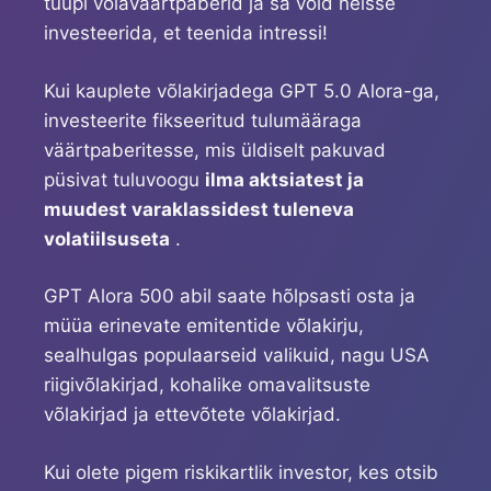
tüüpi võlaväärtpaberid ja sa võid neisse
investeerida, et teenida intressi!
Kui kauplete võlakirjadega GPT 5.0 Alora-ga,
investeerite fikseeritud tulumääraga
väärtpaberitesse, mis üldiselt pakuvad
püsivat tuluvoogu
ilma aktsiatest ja
muudest varaklassidest tuleneva
volatiilsuseta
.
GPT Alora 500 abil saate hõlpsasti osta ja
müüa erinevate emitentide võlakirju,
sealhulgas populaarseid valikuid, nagu USA
riigivõlakirjad, kohalike omavalitsuste
võlakirjad ja ettevõtete võlakirjad.
Kui olete pigem riskikartlik investor, kes otsib