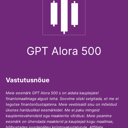
GPT Alora 500
Vastutusnõue
Meie eesmärk GPT Alora 500 s on aidata kauplejatel
finantsmaailmaga algust teha. Soovime siiski selgitada, et me ei
tegutse finantsnõustajatena. Meie veebisaidi sisu on mõeldud
üksnes hariduslikel eesmärkidel. Me ei paku mingeid
kauplemisvahendeid ega maaklerite võrdlusi. Meie peamine
eesmärk on ühendada maaklerid ja kauplejad kogu maailmas,
hõlbustades juurdepääsu krüptovaluutaturule. Affiliate